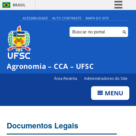
BRASIL
Simplifique!
ACESSIBILIDADE
ALTO CONTRASTE
MAPA DO SITE
Comunica BR
Participe
Acesso à informação
Legislação
Agronomia – CCA – UFSC
Canais
Área Restrita
Administradores do Site
MENU
Documentos Legais