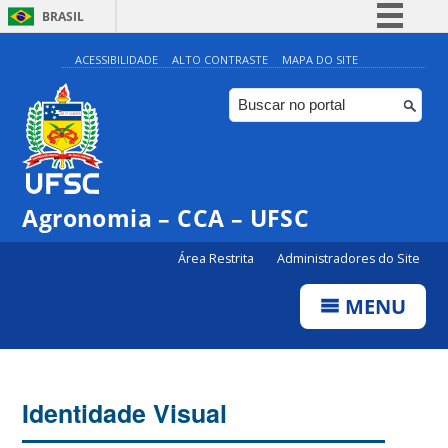
BRASIL
Simplifique!
ACESSIBILIDADE
ALTO CONTRASTE
MAPA DO SITE
Comunica BR
Participe
Acesso à informação
Legislação
Agronomia – CCA – UFSC
Canais
Área Restrita
Administradores do Site
MENU
Identidade Visual